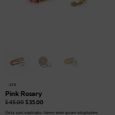
-22%
Pink Rosary
$
45.00
Original
$
35.00
Current
price
price
Dicta sunt explicabo. Nemo enim ipsam voluptatem
was:
is: