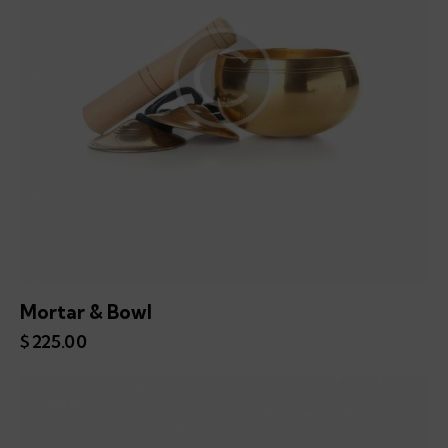
Mortar & Bowl
$
225.00
-10%