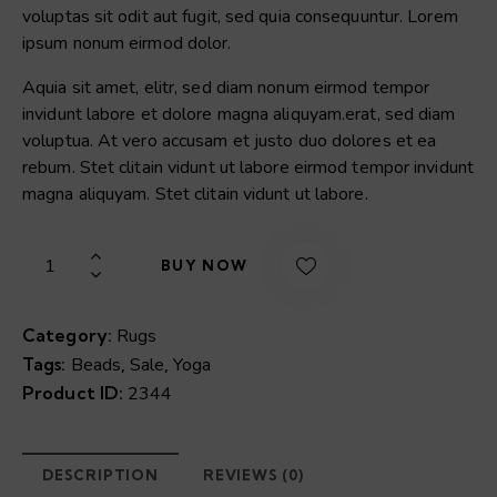
voluptas sit odit aut fugit, sed quia consequuntur. Lorem
$45.00.
$35.00.
ipsum nonum eirmod dolor.
Aquia sit amet, elitr, sed diam nonum eirmod tempor
invidunt labore et dolore magna aliquyam.erat, sed diam
voluptua. At vero accusam et justo duo dolores et ea
rebum. Stet clitain vidunt ut labore eirmod tempor invidunt
magna aliquyam. Stet clitain vidunt ut labore.
Pink
BUY NOW
Rosary
quantity
Category:
Rugs
Tags:
Beads
,
Sale
,
Yoga
Product ID:
2344
DESCRIPTION
REVIEWS (0)